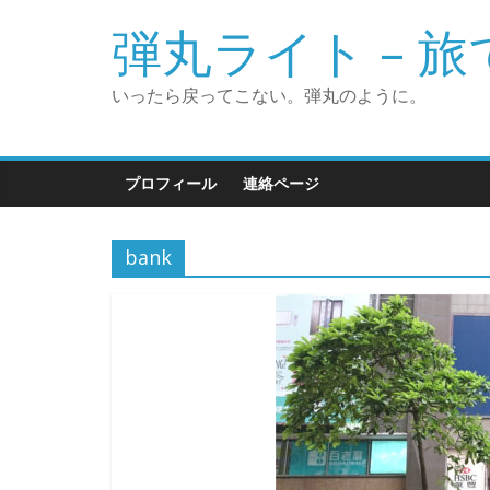
弾丸ライト – 
いったら戻ってこない。弾丸のように。
プロフィール
連絡ページ
bank