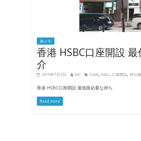
旅メモ
香港 HSBC口座開設
介
,
,
,
2016年7月3日
kei
bank
hsbc
口座開設
持ち物
香港 HSBC口座開設 最低限必要な持ち
Read more