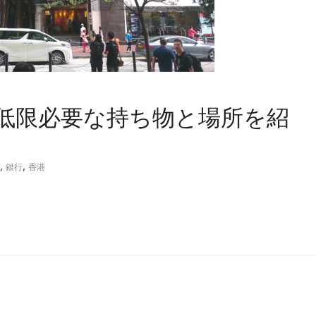
 最低限必要な持ち物と場所を紹
,
,
銀行
香港